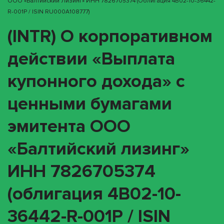
ООО «Балтийский Лизинг» ИНН 7826705374 (облигация 4B02-10-36442-
R-001P / ISIN RU000A108777)
(INTR) О корпоративном
действии «Выплата
купонного дохода» с
ценными бумагами
эмитента ООО
«Балтийский лизинг»
ИНН 7826705374
(облигация 4B02-10-
36442-R-001P / ISIN