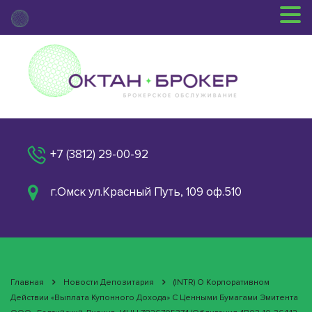
+7 (3812) 29-00-92
г.Омск ул.Красный Путь, 109 оф.510
Главная
Новости Депозитария
(INTR) О Корпоративном
Действии «Выплата Купонного Дохода» С Ценными Бумагами Эмитента