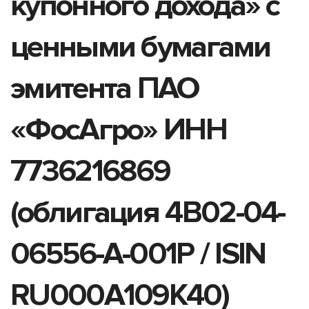
купонного дохода» с
ценными бумагами
эмитента ПАО
«ФосАгро» ИНН
7736216869
(облигация 4B02-04-
06556-A-001P / ISIN
RU000A109K40)