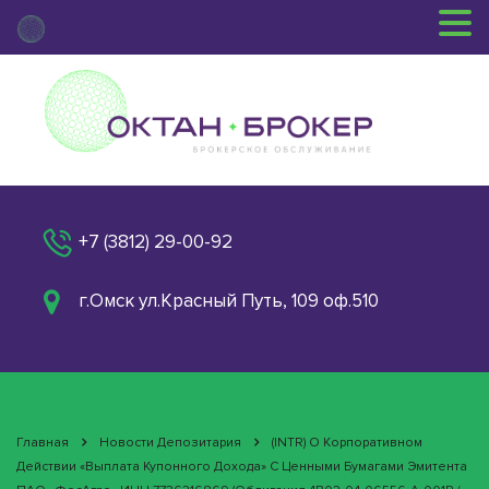
+7 (3812) 29-00-92
г.Омск ул.Красный Путь, 109 оф.510
Главная
Новости Депозитария
(INTR) О Корпоративном
Действии «Выплата Купонного Дохода» С Ценными Бумагами Эмитента