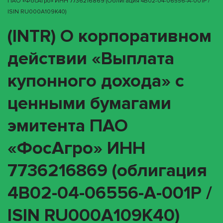
ПАО «ФосАгро» ИНН 7736216869 (облигация 4B02-04-06556-A-001P /
ISIN RU000A109K40)
(INTR) О корпоративном
действии «Выплата
купонного дохода» с
ценными бумагами
эмитента ПАО
«ФосАгро» ИНН
7736216869 (облигация
4B02-04-06556-A-001P /
ISIN RU000A109K40)