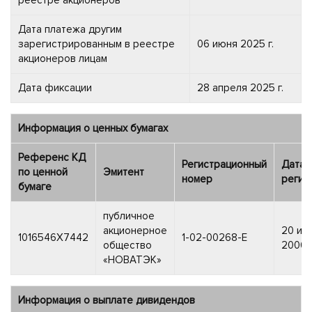
Дата платежа другим
зарегистрированным в реестре
06 июня 2025 г.
акционеров лицам
Дата фиксации
28 апреля 2025 г.
Информация о ценных бумагах
Референс КД
Регистрационный
Дата
по ценной
Эмитент
номер
регис
бумаге
публичное
акционерное
20 ию
1016546X7442
1-02-00268-E
общество
2006 г
«НОВАТЭК»
Информация о выплате дивидендов