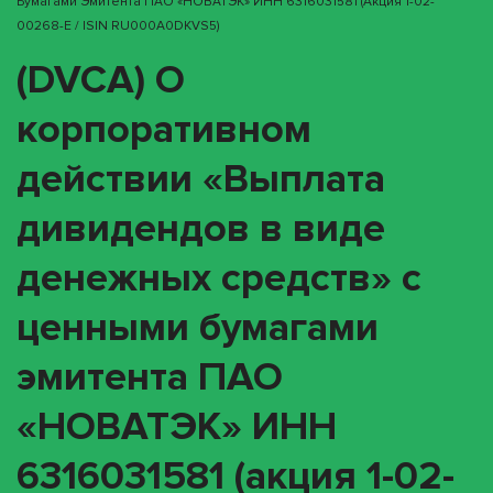
Бумагами Эмитента ПАО «НОВАТЭК» ИНН 6316031581 (акция 1-02-
00268-E / ISIN RU000A0DKVS5)
(DVCA) О
корпоративном
действии «Выплата
дивидендов в виде
денежных средств» с
ценными бумагами
эмитента ПАО
«НОВАТЭК» ИНН
6316031581 (акция 1-02-