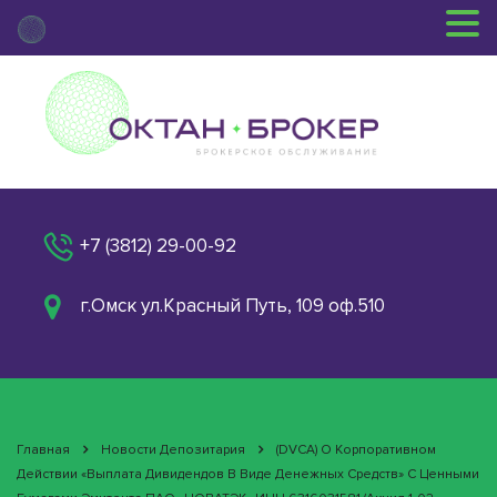
+7 (3812) 29-00-92
г.Омск ул.Красный Путь, 109 оф.510
Главная
Новости Депозитария
(DVCA) О Корпоративном
Действии «Выплата Дивидендов В Виде Денежных Средств» С Ценными