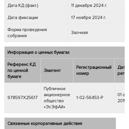
Дата КД (факт.)
11 декабря 2024 г.
Дата фиксации
17 ноября 2024 г.
Форма проведения
Заочная
собрания
Информация о ценных бумагах
Референс КД
Регистрационный
Дата
по ценной
Эмитент
номер
регис
бумаге
Публичное
акционерное
01 ок
978597X25617
1-02-56453-P
общество
2015 г
«ЭсЭфАй»
Связанные корпоративные действия