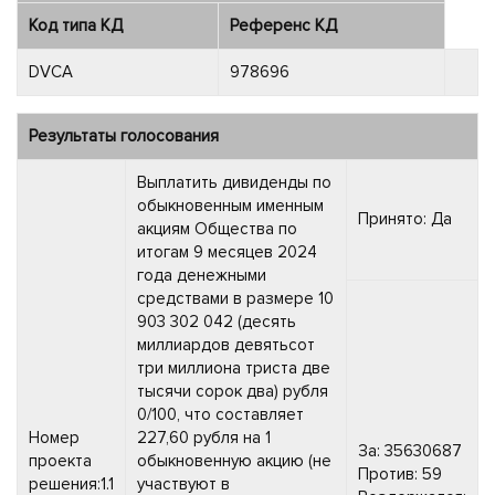
Код типа КД
Референс КД
DVCA
978696
Результаты голосования
Выплатить дивиденды по
обыкновенным именным
Принято: Да
акциям Общества по
итогам 9 месяцев 2024
года денежными
средствами в размере 10
903 302 042 (десять
миллиардов девятьсот
три миллиона триста две
тысячи сорок два) рубля
0/100, что составляет
Номер
227,60 рубля на 1
За: 35630687
проекта
обыкновенную акцию (не
Против: 59
решения:1.1
участвуют в