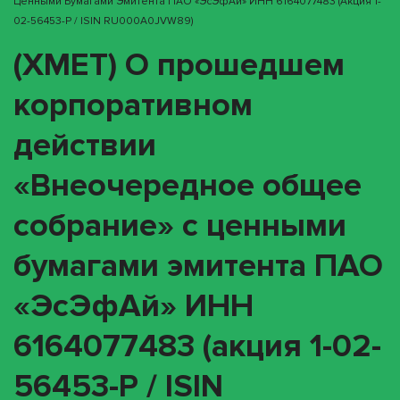
Ценными Бумагами Эмитента ПАО «ЭсЭфАй» ИНН 6164077483 (акция 1-
02-56453-P / ISIN RU000A0JVW89)
(XMET) О прошедшем
корпоративном
действии
«Внеочередное общее
собрание» с ценными
бумагами эмитента ПАО
«ЭсЭфАй» ИНН
6164077483 (акция 1-02-
56453-P / ISIN