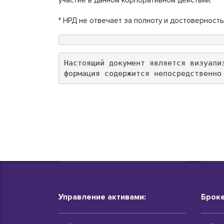
участие в данном корпоративном действии.*
* НРД не отвечает за полноту и достоверность
Настоящий документ является визуали
формация содержится непосредственно
Управление активами:
Броке