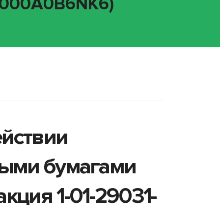
RU000A0B6NK6)
ействии
ными бумагами
кция 1-01-29031-