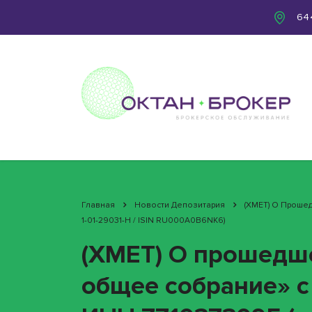
644
Главная
Новости Депозитария
(XMET) О Проше
1-01-29031-H / ISIN RU000A0B6NK6)
(XMET) О прошедш
общее собрание» 