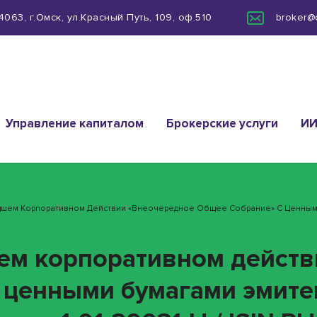
063, г.Омск, ул.Красный Путь, 109, оф.510
broker@
Управление капиталом
Брокерские услуги
И
дшем Корпоративном Действии «Внеочередное Общее Собрание» С Ценными
ем корпоративном действ
с ценными бумагами эмит