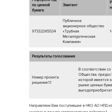
Р
по ценной
Эмитент
н
бумаге
Публичное
акционерное общество
973323X5534
«Трубная
1
Металлургическая
Компания»
Результаты голосования
В соответствии со 
Общества, предос
Номер проекта
которой имеется з
решения:1.1
рынке ценных бумаг
выгодоприобретате
Направляем Вам поступившие в НКО АО НРД ит