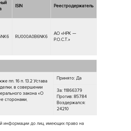
ный
ISIN
Реестродержатель
а
АО «НРК —
6NK6
RU000A0B6NK6
Р.О.С.Т.»
Принято: Да
е пп. 16 п. 13.2 Устава
делки, в совершении
За: 11866379
дерального закона «О
Против: 85784
ее сторонами,
Воздержался:
24210
й информации до лиц, имеющих право на