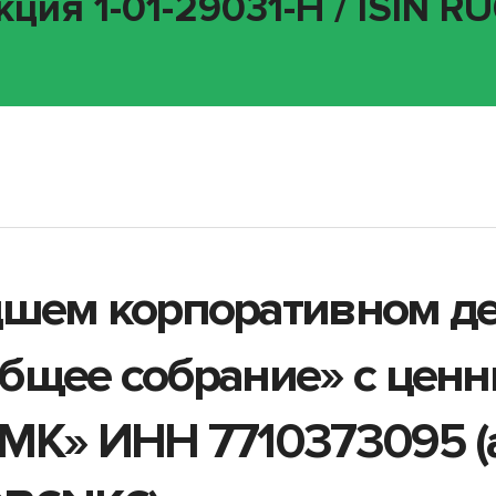
ция 1-01-29031-H / ISIN 
дшем корпоративном д
бщее собрание» с цен
МК» ИНН 7710373095 (а