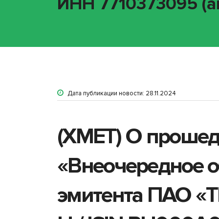
ИНН 7710373095 (ак
Дата публикации новости: 28.11.2024
(XMET) О проше
«Внеочередное о
эмитента ПАО «Т