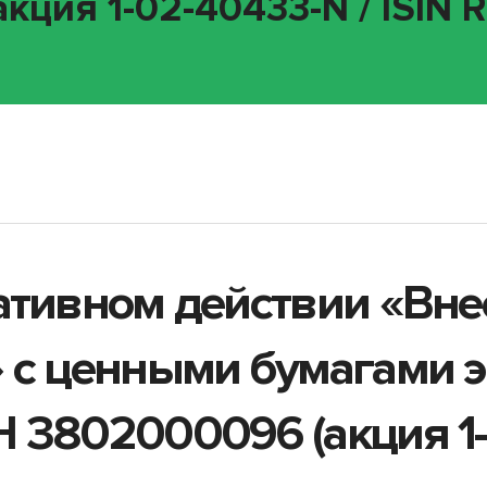
кция 1-02-40433-N / ISIN
ативном действии «Вн
 с ценными бумагами 
 3802000096 (акция 1-0