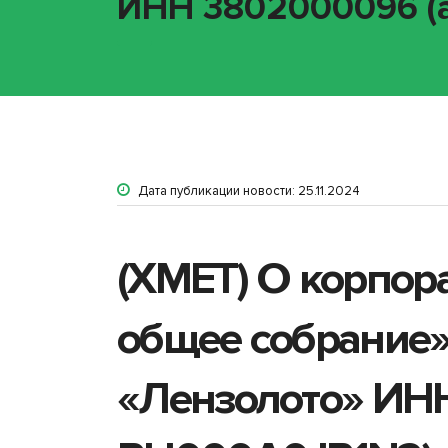
ИНН 3802000096 (а
Дата публикации новости: 25.11.2024
(XMET) О корпор
общее собрание»
«Лензолото» ИНН