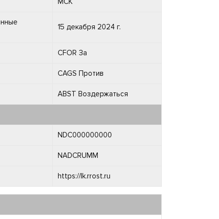
МСК
енные
15 декабря 2024 г.
CFOR За
CAGS Против
ABST Воздержаться
NDC000000000
NADCRUMM
https://lk.rrost.ru