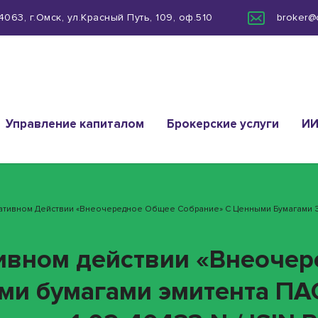
063, г.Омск, ул.Красный Путь, 109, оф.510
broker@
Управление капиталом
Брокерские услуги
И
ративном Действии «Внеочередное Общее Собрание» С Ценными Бумагами 
тивном действии «Внеоче
ми бумагами эмитента ПА