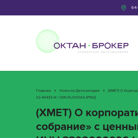
644
Главная
Новости Депозитария
(XMET) О Корпо
02-40433-N / ISIN RU000A0JP1N2)
(XMET) О корпора
собрание» с ценны