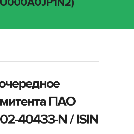
 RU000A0JP1N2)
еочередное
эмитента ПАО
2-40433-N / ISIN