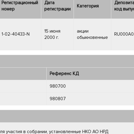
Регистрационный
Дата
Депозит
Категория
номер
регистрации
код выпу
15 июня
акции
1-02-40433-N
RU000A0
2000 г.
обыкновенные
Референс КД
980700
980807
для участия в собрании, установленные НКО АО НРД