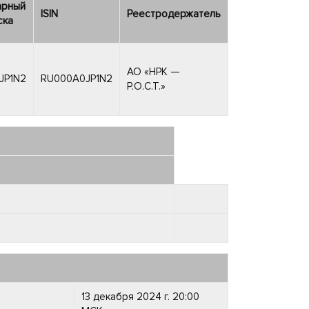
арный
ISIN
Реестродержатель
ска
АО «НРК —
JP1N2
RU000A0JP1N2
Р.О.С.Т.»
13 декабря 2024 г. 20:00