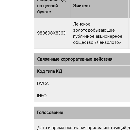
по ценной
Эмитент
бумаге
Ленское
золотодобывающее
980698X8363
публичное акционерное
общество «Лензолото»
Связанные корпоративные действия
Код типа КД
DVCA
INFO
Голосование
Дата и время окончания приема инструкций 