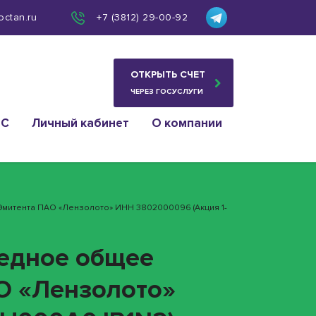
octan.ru
+7 (3812) 29-00-92
ОТКРЫТЬ СЧЕТ
ЧЕРЕЗ ГОСУСЛУГИ
ИС
Личный кабинет
О компании
Эмитента ПАО «Лензолото» ИНН 3802000096 (акция 1-
редное общее
О «Лензолото»