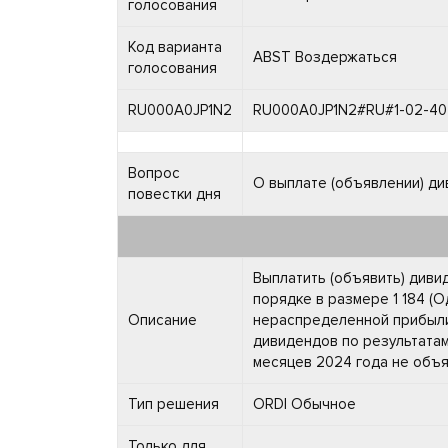
голосования
Код варианта
ABST Воздержаться
голосования
RU000A0JP1N2
RU000A0JP1N2#RU#1-02-404
Вопрос
О выплате (объявлении) ди
повестки дня
Выплатить (объявить) диви
порядке в размере 1 184 (
Описание
нераспределенной прибыли.
дивидендов по результатам
месяцев 2024 года не объя
Тип решения
ORDI Обычное
Только для