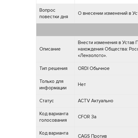
Вопрос
О внесении изменений в Ус
повестки дня
Внести изменения в Устав П
Описание
нахождения Общества: Росс
«Лензолото».
Тип решения
ORDI Обычное
Только для
Нет
информации
Статус
ACTV Актуально
Код варианта
CFOR За
голосования
Код варианта
CAGS Против