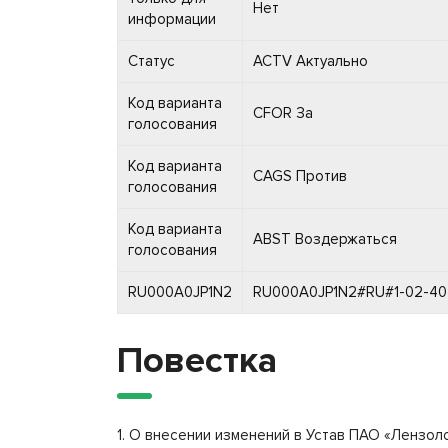
Нет
информации
Статус
ACTV Актуально
Код варианта
CFOR За
голосования
Код варианта
CAGS Против
голосования
Код варианта
ABST Воздержаться
голосования
RU000A0JP1N2
RU000A0JP1N2#RU#1-02-404
Повестка
1. О внесении изменений в Устав ПАО «Лензоло