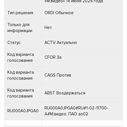
«М.видео» 14 июня 2024 года.
Тип решения
ORDI Обычное
Только для
Нет
информации
Статус
ACTV Актуально
Код варианта
CFOR За
голосования
Код варианта
CAGS Против
голосования
Код варианта
ABST Воздержаться
голосования
RU000A0JPGA0#RU#1-02-11700-
RU000A0JPGA0
A#М.видео, ПАО ао02