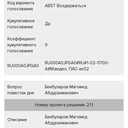
Код варианта
ABST Воздержаться
голосования
Кумулятивное
Да
голосование
Коэффициент
кумулятивного
9
голосования
RU000A0JPGA0#RU#1-02-11700-
RU000A0JPGA0
A#М.видео, ПАО ао02
Вопрос
Бекбузаров Магомед
повестки дня
Абдурахманович
Номер проекта решения: 2.1.1
Бекбузаров Магомед
Описание
Абдурахманович