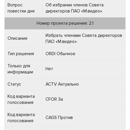
Вопрос
Об избрании членов Совета
повестки дня
директоров ПАО «М.видео».
Номер проекта решения: 2.1
Избрать членами Совета директоров
Описание
ПАО «М.видео»:
Тип решения
ORDI Обычное
Только для
Нет
информации
Статус
ACTV Актуально
Код варианта
CFOR За
голосования
Код варианта
CAGS Против
голосования