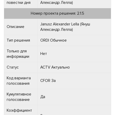
повестки дня
Александр Лелла)
Номер проекта решения: 2.1.5
Janusz Alexander Lella (Януш
Описание
Александр Лелла)
Тип решения
ORDI Обычное
Только для
Нет
информации
Статус
ACTV Актуально
Код варианта
CFOR За
голосования
Кумулятивное
Да
голосование
Коэффициент