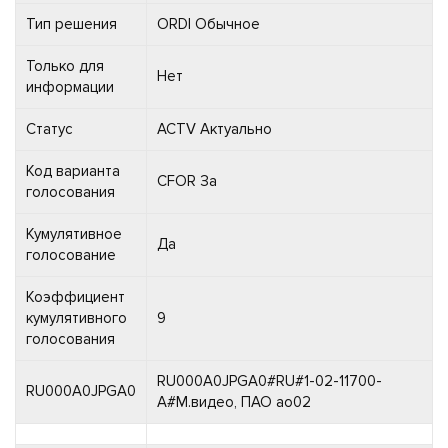
Тип решения
ORDI Обычное
Только для
Нет
информации
Статус
ACTV Актуально
Код варианта
CFOR За
голосования
Кумулятивное
Да
голосование
Коэффициент
кумулятивного
9
голосования
RU000A0JPGA0#RU#1-02-11700-
RU000A0JPGA0
A#М.видео, ПАО ао02