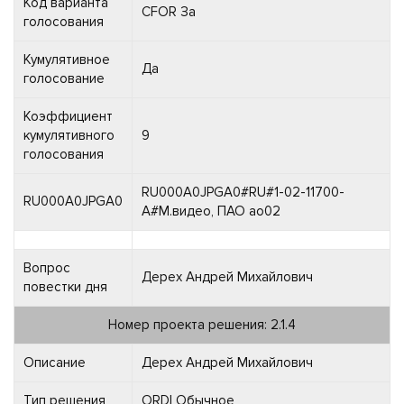
Код варианта
CFOR За
голосования
Кумулятивное
Да
голосование
Коэффициент
кумулятивного
9
голосования
RU000A0JPGA0#RU#1-02-11700-
RU000A0JPGA0
A#М.видео, ПАО ао02
Вопрос
Дерех Андрей Михайлович
повестки дня
Номер проекта решения: 2.1.4
Описание
Дерех Андрей Михайлович
Тип решения
ORDI Обычное