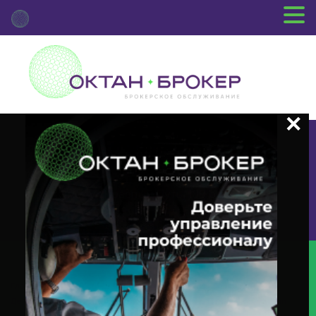
+7 (3812) 29-00-92
г.Омск ул.Красный Путь, 109 оф.510
Главная
Новости Депозитария
(XMET) О Корпоративном
Действии «Внеочередное Общее Собрание» С Ценными Бумагами