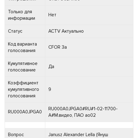
Только для
Нет
информации
Статус
ACTV Актуально
Код варианта
CFOR За
голосования
Кумулятивное
Да
голосование
Коэффициент
кумулятивного
9
голосования
RU000A0JPGA0#RU#1-02-11700-
RU000A0JPGA0
A#М.видео, ПАО ао02
Вопрос
Janusz Alexander Lella (Януш