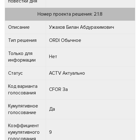
повестки дня
Номер проекта решения: 2.1.8
Описание
Ужахов Билан Абдурахимович
Тип решения
ORDI Обычное
Только для
Нет
информации
Статус
ACTV Актуально
Код варианта
CFOR За
голосования
Кумулятивное
Да
голосование
Коэффициент
кумулятивного
9
голосования