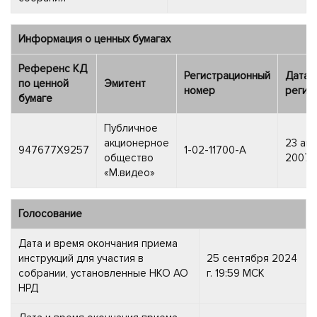
Информация о ценных бумагах
Референс КД
Регистрационный
Дата
по ценной
Эмитент
номер
регис
бумаге
Публичное
акционерное
23 авг
947677X9257
1-02-11700-A
общество
2007 г
«М.видео»
Голосование
Дата и время окончания приема
инструкций для участия в
25 сентября 2024
собрании, установленные НКО АО
г. 19:59 МСК
НРД