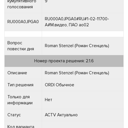
кумулятивного
9
голосования
RU000A0JPGA0#RU#1-02-11700-
RU000A0JPGA0
A#М.видео, ПАО ао02
Вопрос
Roman Stenzel (Роман Стенцель)
повестки дня
Номер проекта решения: 2.1.6
Описание
Roman Stenzel (Роман Стенцель)
Тип решения
ORDI Обычное
Только для
Нет
информации
Статус
ACTV Актуально
Код варианта