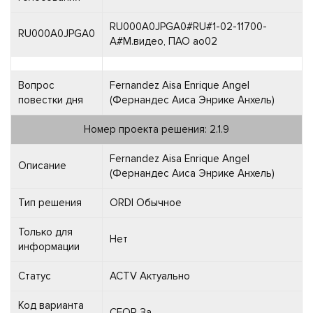
RU000A0JPGA0#RU#1-02-11700-
RU000A0JPGA0
A#М.видео, ПАО ао02
Вопрос
Fernandez Aisa Enrique Angel
повестки дня
(Фернандес Аиса Энрике Анхель)
Номер проекта решения: 2.1.9
Fernandez Aisa Enrique Angel
Описание
(Фернандес Аиса Энрике Анхель)
Тип решения
ORDI Обычное
Только для
Нет
информации
Статус
ACTV Актуально
Код варианта
CFOR За