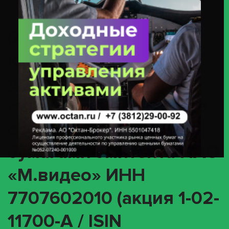
Эмитента ПАО «М.видео» ИНН 7707602010 (акция 1-02-11700-A / ISIN
RU000A0JPGA0)
(XMET) О
корпоративном
действии
«Внеочередное общее
собрание» с ценными
бумагами эмитента ПАО
«М.видео» ИНН
7707602010 (акция 1-02-
11700-A / ISIN