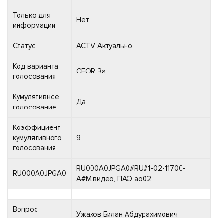
Только для
Нет
информации
Статус
ACTV Актуально
Код варианта
CFOR За
голосования
Кумулятивное
Да
голосование
Коэффициент
кумулятивного
9
голосования
RU000A0JPGA0#RU#1-02-11700-
RU000A0JPGA0
A#М.видео, ПАО ао02
Вопрос
Ужахов Билан Абдурахимович