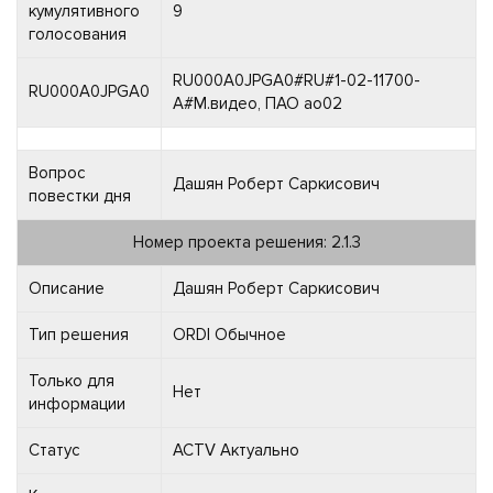
кумулятивного
9
голосования
RU000A0JPGA0#RU#1-02-11700-
RU000A0JPGA0
A#М.видео, ПАО ао02
Вопрос
Дашян Роберт Саркисович
повестки дня
Номер проекта решения: 2.1.3
Описание
Дашян Роберт Саркисович
Тип решения
ORDI Обычное
Только для
Нет
информации
Статус
ACTV Актуально