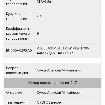
CFOR За
голосования
Кумулятивное
Да
голосование
Коэффициент
кумулятивного
9
голосования
RU000A0JPGA0#RU#1-02-11700-
RU000A0JPGA0
A#М.видео, ПАО ао02
Вопрос
Сухов Алексей Михайлович
повестки дня
Номер проекта решения: 2.1.7
Описание
Сухов Алексей Михайлович
Тип решения
ORDI Обычное