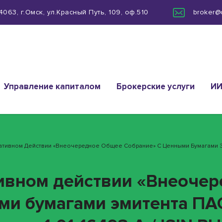
063, г.Омск, ул.Красный Путь, 109, оф.510
broker@
Управление капиталом
Брокерские услуги
И
ративном Действии «Внеочередное Общее Собрание» С Ценными Бумагами Эм
тивном действии «Внеоче
ми бумагами эмитента ПА