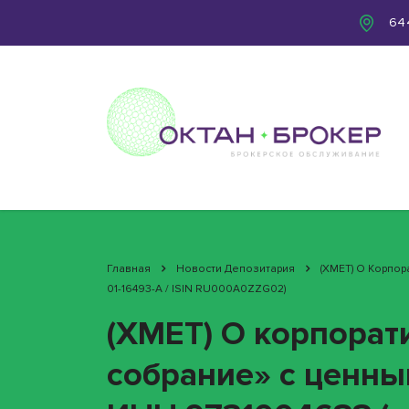
644
Главная
Новости Депозитария
(XMET) О Корпо
01-16493-A / ISIN RU000A0ZZG02)
(XMET) О корпора
собрание» с ценны