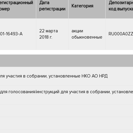
егистрационный
Дата
Депозитар
Категория
омер
регистрации
код выпуск
22 марта
акции
-01-16493-A
RU000A0Z
2018 г.
обыкновенные
для участия в собрании, установленные НКО АО НРД
для голосования/инструкций для участия в собрании, установл