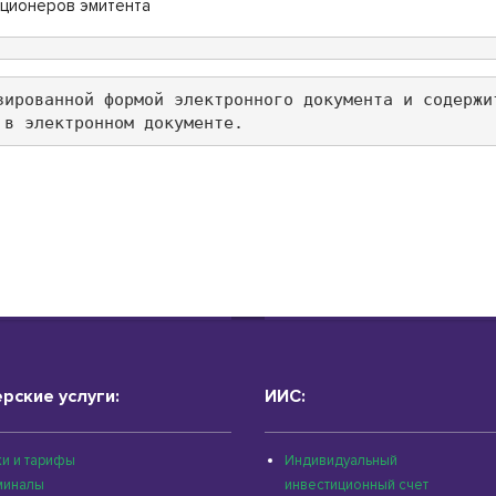
кционеров эмитента
зированной формой электронного документа и содержи
 в электронном документе.
рские услуги:
ИИС:
и и тарифы
Индивидуальный
миналы
инвестиционный счет