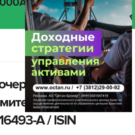
RU000A0ZZG02)
еочередное
эмитента ПАО «ГК
6493-A / ISIN