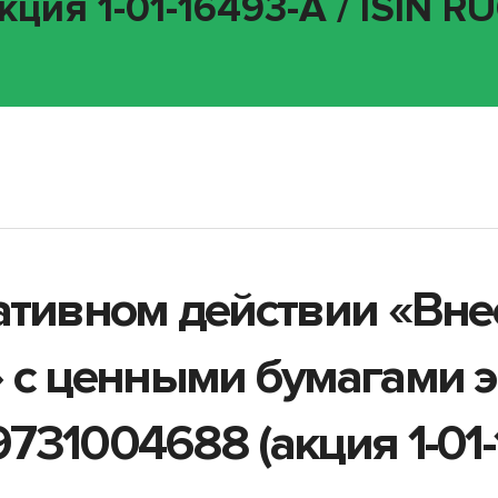
кция 1-01-16493-A / ISIN 
ативном действии «Вн
 с ценными бумагами 
31004688 (акция 1-01-1