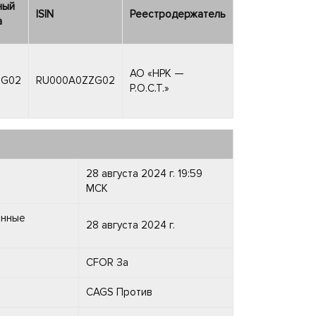
ный
ISIN
Реестродержатель
а
АО «НРК —
ZG02
RU000A0ZZG02
Р.О.С.Т.»
28 августа 2024 г. 19:59
МСК
енные
28 августа 2024 г.
CFOR За
CAGS Против