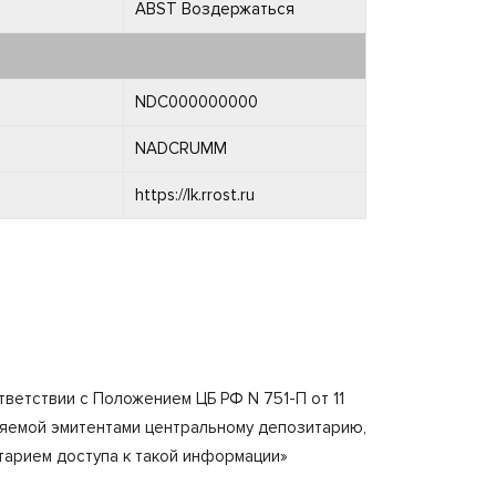
ABST Воздержаться
NDC000000000
NADCRUMM
https://lk.rrost.ru
етствии с Положением ЦБ РФ N 751-П от 11
ляемой эмитентами центральному депозитарию,
тарием доступа к такой информации»