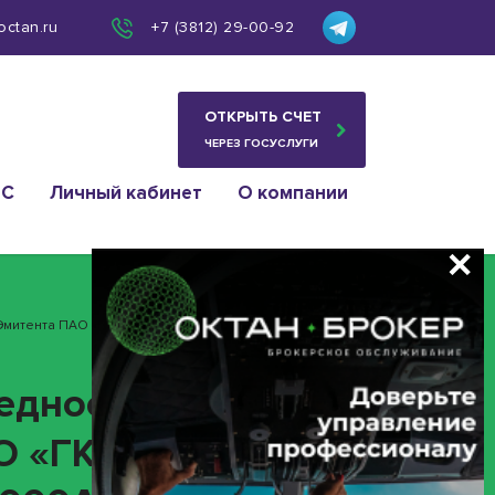
octan.ru
+7 (3812) 29-00-92
ОТКРЫТЬ СЧЕТ
ЧЕРЕЗ ГОСУСЛУГИ
ИС
Личный кабинет
О компании
итента ПАО «ГК «Самолет» ИНН 9731004688 (акция 1-
редное общее
О «ГК «Самолет»