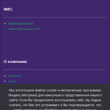
ИИС:
Индивидуальный
инвестиционный счет
О компании:
Новости
О нас
Раскрытие информации
Мы используем файлы cookie и метрические программы
Контакты
(Яндекс.Метрика) для наилучшего представления нашего
Архив документов
сайта. Если Вы продолжите использовать сайт, мы будем
считать, что Вас это устраивает и Вы подтверждаете, что
даете согласие на обработку персональных данных