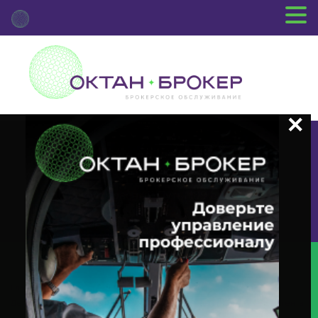
+7 (3812) 29-00-92
г.Омск ул.Красный Путь, 109 оф.510
Главная
Новости Депозитария
(INTR) О Корпоративном
Действии «Выплата Купонного Дохода» С Ценными Бумагами Эмитента