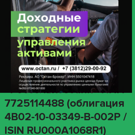
АО «Россельхозбанк» ИНН 7725114488 (облигация 4B02-10-03349-B-
002P / ISIN RU000A1068R1)
(INTR) О корпоративном
действии «Выплата
купонного дохода» с
ценными бумагами
эмитента АО
«Россельхозбанк» ИНН
7725114488 (облигация
4B02-10-03349-B-002P /
ISIN RU000A1068R1)