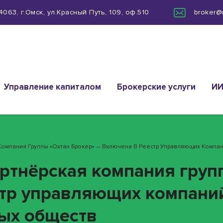
063, г.Омск, ул.Красный Путь, 109, оф.510
broker@
Управление капиталом
Брокерские услуги
И
 Компания Группы «Октан Брокер» — Включена В Реестр Управляющих Комп
ртнёрская компания груп
стр управляющих компани
ых обществ