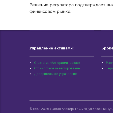
Решение регулятора подтверждает выс
финансовом рынке.
Управление активами:
Броке
Стратегия «Алгоритмическая»
Рынк
Стоимостное инвестирование
Тер
Доверительное управление
© 1997-2026 «Октан-Брокер» | г.Омск, ул.Красный Путь,