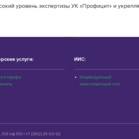
окий уровень экспертизы УК «Профицит» и укрепля
рские услуги:
ИИС:
и и тарифы
Индивидуальный
миналы
инвестиционный счет
 109 оф.510 | +7 (3812) 29-00-92